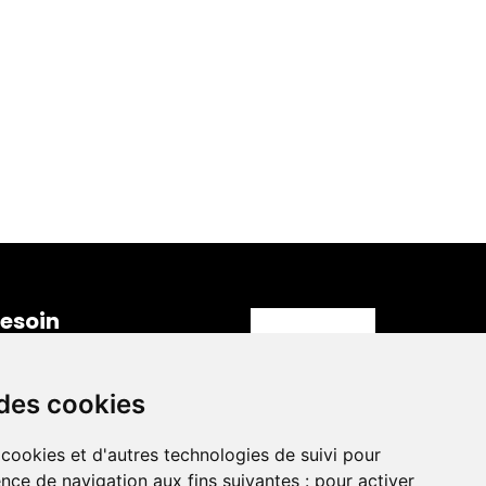
 ?
métiers du digital.
esoin 
'information ?
iège Social
3 rue Henri Barbusse,
 des cookies
2000, Nanterre
-mail
 cookies et d'autres technologies de suivi pour
ontact@the-bridge.fr
nce de navigation aux fins suivantes :
pour activer
uméro de téléphone