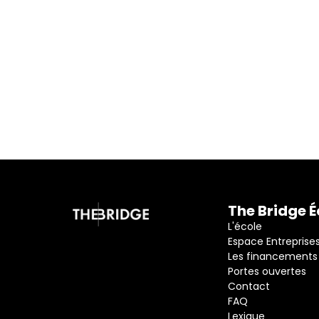
Je participe à la 
The Bridge É
L'école
Espace Entreprise
Les financements
Portes ouvertes
Contact
FAQ
Lexique