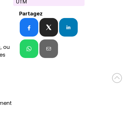
UTM
Partagez
, ou 
es 
ment 