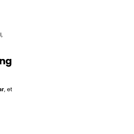
, 
ng 
, et 
ar