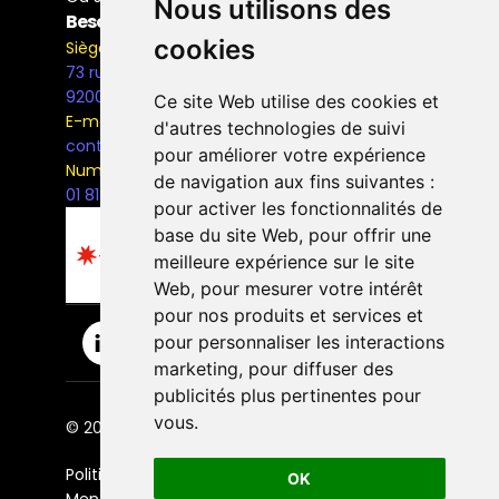
Nous utilisons des
Besoin d'information ?
cookies
Siège Social
73 rue Henri Barbusse,
92000, Nanterre
Ce site Web utilise des cookies et
E-mail
d'autres technologies de suivi
contact@the-bridge.fr
pour améliorer votre expérience
Numéro de téléphone
de navigation aux fins suivantes :
01 81 93 68 42
pour activer les fonctionnalités de
base du site Web
,
pour offrir une
meilleure expérience sur le site
Web
,
pour mesurer votre intérêt
pour nos produits et services et
pour personnaliser les interactions
marketing
,
pour diffuser des
publicités plus pertinentes pour
vous
.
© 2026 The Bridge Ecole. | Tous droits réservés.
Politique de confidentialité
OK