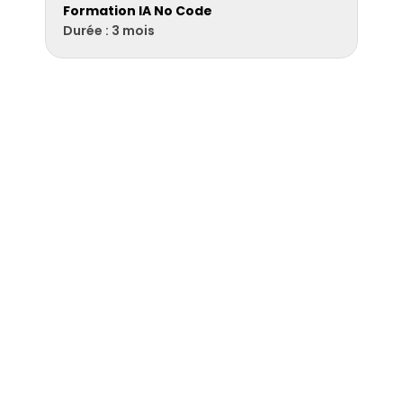
Formation IA No Code
Durée : 3 mois
Découvrez nos 
prochaines rentrées
 Découvrez notre offre de formation certifiante 
professionnelle, des programmes intensifs ouverts à 
tous, pour devenir un expert en marketing digital et 
acquérir des compétences essentielles dans le 
domaine du numérique.