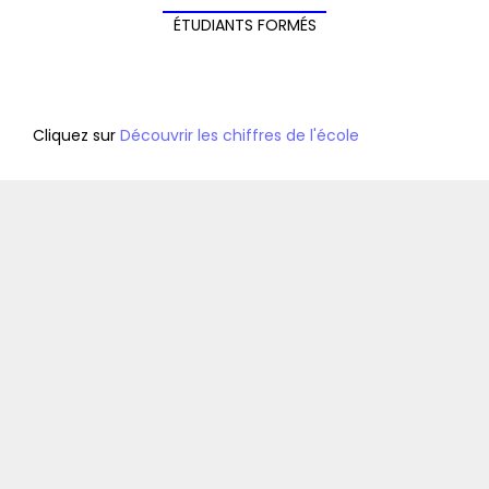
ÉTUDIANTS FORMÉS
Cliquez sur 
Découvrir les chiffres de l'école
Journée Portes 
Ouvertes
Rejoignez-nous pour une rencontre avec nos coachs 
experts et une discussion avec nos équipes et 
étudiants lors de nos portes ouvertes.  Nous sommes 
enthousiastes à l'idée de répondre à toutes vos 
questions sur les programmes de formation, les 
procédures d'admission et les offres d'alternance.  