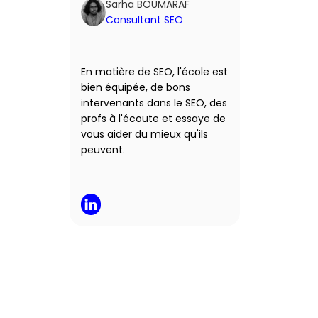
Sarha BOUMARAF
Consultant SEO
M
ét
e
En matière de SEO, l'école est 
re
bien équipée, de bons 
co
intervenants dans le SEO, des 
la
profs à l'écoute et essaye de 
ai
vous aider du mieux qu'ils 
fa
peuvent.
l'
re
po
d
f