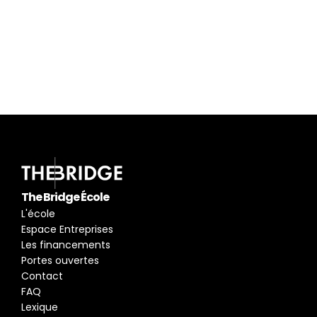
Besoin de plus 
d'informations ?
Je participe à la prochaine 
réunion d'information
pour connaitre les métiers du digital.
En savoir plus
The Bridge École
L'école
Espace Entreprises
Les financements
Portes ouvertes
Contact
FAQ
Lexique