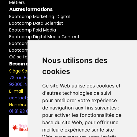
Métiers
Autres formations
Bootcamp Marketing  Digital
Bootcamp Data Scientist
Bootcamp Paid Media
Bootcamp Digital Media Content
Bootcamp Social Media Manager
Bootcamp Buyer Media
Où se former
Nous utilisons des
Besoin d'information ?
cookies
Siège Social
73 rue Henri Barbusse,
92000, Nanterre
Ce site Web utilise des cookies et
E-mail
d'autres technologies de suivi
contact@the-bridge.fr
pour améliorer votre expérience
Numéro de téléphone
de navigation aux fins suivantes :
01 81 93 68 42
pour activer les fonctionnalités de
base du site Web
,
pour offrir une
meilleure expérience sur le site