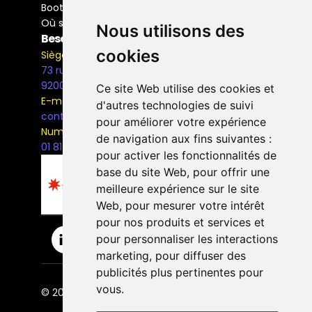
Bootcamp Buyer Media
Où se former
Nous utilisons des
Besoin d'information ?
cookies
Siège Social
73 rue Henri Barbusse,
92000, Nanterre
Ce site Web utilise des cookies et
E-mail
d'autres technologies de suivi
contact@the-bridge.fr
pour améliorer votre expérience
Numéro de téléphone
de navigation aux fins suivantes :
01 81 93 68 42
pour activer les fonctionnalités de
base du site Web
,
pour offrir une
meilleure expérience sur le site
Web
,
pour mesurer votre intérêt
pour nos produits et services et
pour personnaliser les interactions
marketing
,
pour diffuser des
publicités plus pertinentes pour
vous
.
© 2026 The Bridge Ecole. | Tous droits réservés.