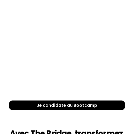
Créativité
Capacité d'analyse
Sens de l'écoute
Sens de l'organisation
Sens de l'innovation
Esprit d'équipe
Bonne culture digitale et marketing
Pas de compétences requises sur les logiciels de 
conception.
Je candidate au Bootcamp
Avec The Bridge, transformez 