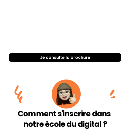
Élaborer et gérer des campagnes d’acquisition 
multi-canaux 
(SEA, paid search, réseaux sociaux, 
emailing).
Utiliser des outils comme 
Google Analytics, Looker 
 pour analyser et 
Studio et des solutions IA
optimiser les performances.
Augmenter le 
 tout en 
trafic organique et payant
Je consulte la brochure
réduisant les coûts d'acquisition.
Créer des tableaux de bord dynamiques pour suivre 
les KPI clés en temps réel.
Anticiper les tendances digitales grâce à l
’IA
Comment s'inscrire dans 
notre école du digital ?