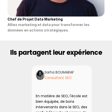
Chef de Projet Data Marketing
Alliez marketing et data pour transformer les 
données en actions stratégiques.
Ils partagent leur expérience
Sarha BOUMARAF
Consultant SEO
U
Mon p
été un
expér
En matière de SEO, l'école est 
renfor
bien équipée, de bons 
concep
intervenants dans le SEO, des 
la qua