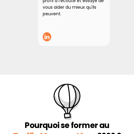
profs à l'écoute et essaye de 
ainsi 
vous aider du mieux qu'ils 
favora
peuvent.
l'appr
remerc
pour l
donné 
forma
Pourquoi se former au