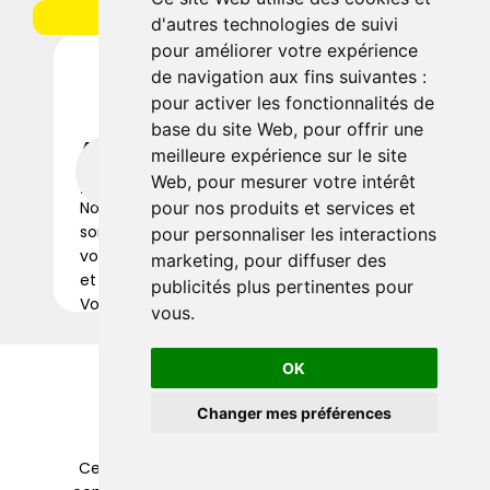
Je m'informe sur l'école
d'autres technologies de suivi
pour améliorer votre expérience
de navigation aux fins suivantes :
pour activer les fonctionnalités de
base du site Web
,
pour offrir une
Accompagnement 
For
meilleure expérience sur le site
personnalisé
Que v
Web
,
pour mesurer votre intérêt
vous, 
Nos formateurs et des coachs métiers 
pour nos produits et services et
emplo
sont disponibles à chaque étape pour 
pour personnaliser les interactions
flexib
vous guider, répondre à vos questions, 
marketing
,
pour diffuser des
contin
et vous aider à atteindre vos objectifs. 
publicités plus pertinentes pour
Votre succès est notre priorité.
vous
.
OK
Changer mes préférences
Ces outils vous permettront d'acquérir des 