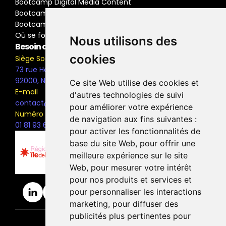
Bootcamp Digital Media Content
Bootcamp Social Media Manager
Bootcamp Buyer Media
Où se former
Nous utilisons des
Besoin d'information ?
cookies
Siège Social
73 rue Henri Barbusse,
92000, Nanterre
Ce site Web utilise des cookies et
E-mail
d'autres technologies de suivi
contact@the-bridge.fr
pour améliorer votre expérience
Numéro de téléphone
de navigation aux fins suivantes :
01 81 93 68 42
pour activer les fonctionnalités de
base du site Web
,
pour offrir une
meilleure expérience sur le site
Web
,
pour mesurer votre intérêt
pour nos produits et services et
pour personnaliser les interactions
marketing
,
pour diffuser des
publicités plus pertinentes pour