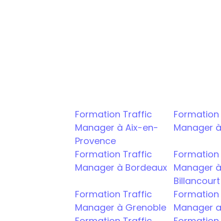
Bootcamp Traffic Managemen
Bachelor Traffic Manager et I
Mastère Traffic Management
Formation Traffic 
Formation T
Manager à Aix-en-
Manager à
Provence
Formation Traffic 
Formation T
Manager à Bordeaux
Manager à
Billancourt
Formation Traffic 
Formation T
Manager à Grenoble
Manager a
Formation Traffic 
Formation T