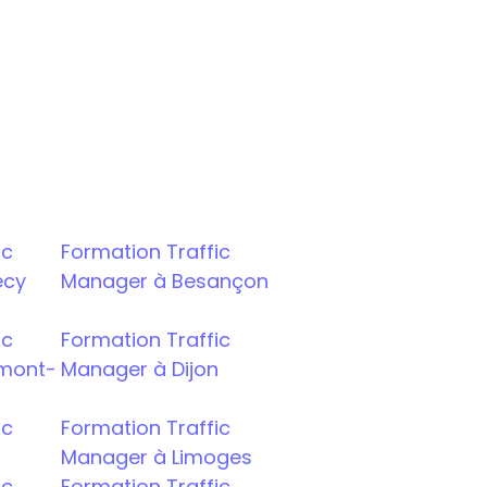
c 
Formation Traffic 
ecy
Manager à Besançon
c 
Formation Traffic 
rmont-
Manager à Dijon
c 
Formation Traffic 
Manager à Limoges
c 
Formation Traffic 