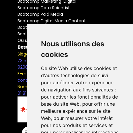
Bootcamp Marketing  Digital
Bootcamp Data Scientist
Bootcamp Paid Media
Bootcamp Digital Media Content
Bootcamp Social Media Manager
Bootcamp Buyer Media
Où se former
Nous utilisons des
Besoin d'information ?
cookies
Siège Social
73 rue Henri Barbusse,
92000, Nanterre
Ce site Web utilise des cookies et
E-mail
d'autres technologies de suivi
contact@the-bridge.fr
pour améliorer votre expérience
Numéro de téléphone
de navigation aux fins suivantes :
01 81 93 68 42
pour activer les fonctionnalités de
base du site Web
,
pour offrir une
meilleure expérience sur le site
Web
,
pour mesurer votre intérêt
pour nos produits et services et
pour personnaliser les interactions