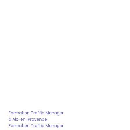
Formation Traffic Management
Bachelor Traffic Manager et IA
Mastère Traffic Management
Formation Traffic Manager 
à Aix-en-Provence
Formation Traffic Manager 