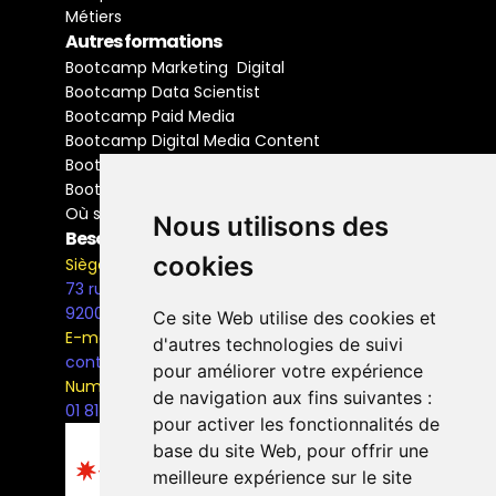
Métiers
Autres formations
Bootcamp Marketing  Digital
Bootcamp Data Scientist
Bootcamp Paid Media
Bootcamp Digital Media Content
Bootcamp Social Media Manager
Bootcamp Buyer Media
Où se former
Nous utilisons des
Besoin d'information ?
cookies
Siège Social
73 rue Henri Barbusse,
92000, Nanterre
Ce site Web utilise des cookies et
E-mail
d'autres technologies de suivi
contact@the-bridge.fr
pour améliorer votre expérience
Numéro de téléphone
de navigation aux fins suivantes :
01 81 93 68 42
pour activer les fonctionnalités de
base du site Web
,
pour offrir une
meilleure expérience sur le site