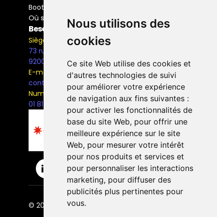
Bootcamp Buyer Media
Où se former
Nous utilisons des
Besoin d'information ?
cookies
Siège Social
73 rue Henri Barbusse,
92000, Nanterre
Ce site Web utilise des cookies et
E-mail
d'autres technologies de suivi
contact@the-bridge.fr
pour améliorer votre expérience
Numéro de téléphone
de navigation aux fins suivantes :
01 81 93 68 42
pour activer les fonctionnalités de
base du site Web
,
pour offrir une
meilleure expérience sur le site
Web
,
pour mesurer votre intérêt
pour nos produits et services et
pour personnaliser les interactions
marketing
,
pour diffuser des
publicités plus pertinentes pour
vous
.
© 2026 The Bridge Ecole. | Tous droits réservés.