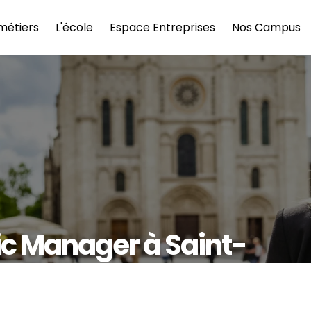
métiers
L'école
Espace Entreprises
Nos Campus
ic Manager à Saint-
DGE École