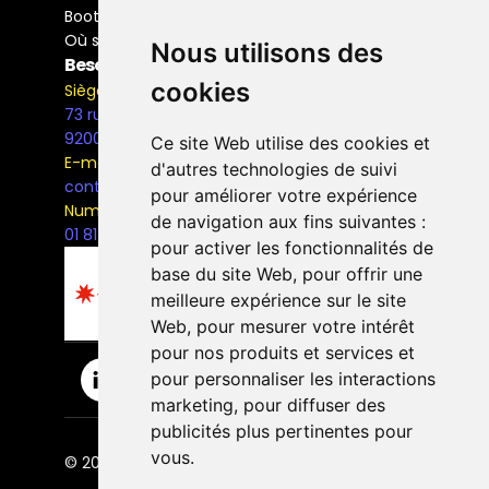
Bootcamp Buyer Media
Où se former
Nous utilisons des
Besoin d'information ?
cookies
Siège Social
73 rue Henri Barbusse,
92000, Nanterre
Ce site Web utilise des cookies et
E-mail
d'autres technologies de suivi
contact@the-bridge.fr
pour améliorer votre expérience
Numéro de téléphone
de navigation aux fins suivantes :
01 81 93 68 42
pour activer les fonctionnalités de
base du site Web
,
pour offrir une
meilleure expérience sur le site
Web
,
pour mesurer votre intérêt
pour nos produits et services et
pour personnaliser les interactions
marketing
,
pour diffuser des
publicités plus pertinentes pour
vous
.
© 2026 The Bridge Ecole. | Tous droits réservés.