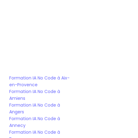
d'entreprise.
 Des experts en IA No Code vous 
Formation de qualité :
transmettent les compétences clés.
 De nombreuses 
Réseau de partenaires :
opportunités d'alternance et d'emploi.
Formation IA No Code à Aix-
en-Provence
Formation IA No Code à 
Amiens
Formation IA No Code à 
Angers
Formation IA No Code à 
Annecy
Formation IA No Code à 