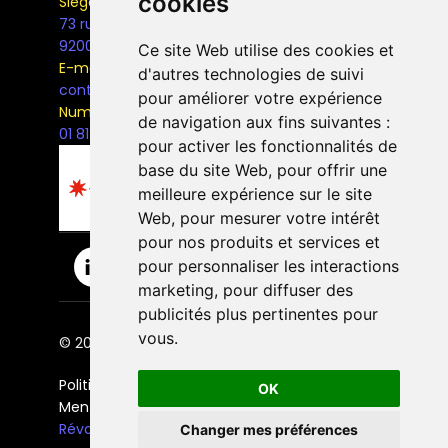
cookies
Siège Social
73 rue Henri Barbusse,
92000, Nanterre
Ce site Web utilise des cookies et
E-mail
d'autres technologies de suivi
contact@the-bridge.fr
pour améliorer votre expérience
Numéro de téléphone
de navigation aux fins suivantes :
01 81 93 68 42
pour activer les fonctionnalités de
base du site Web
,
pour offrir une
meilleure expérience sur le site
Web
,
pour mesurer votre intérêt
pour nos produits et services et
pour personnaliser les interactions
marketing
,
pour diffuser des
publicités plus pertinentes pour
vous
.
© 2026 The Bridge Ecole. | Tous droits réservés.
Politique de confidentialité
OK
Mentions légales
Révoquer les cookies
Changer mes préférences