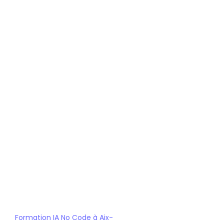
d'entreprise.
 Des experts en IA No Code 
Formation de qualité :
vous transmettent les compétences clés.
 De nombreuses 
Réseau de partenaires :
opportunités d'alternance et d'emploi.
Formation IA No Code
Bachelor Chef de Projet IA No Code
Formation IA No Code à Aix-