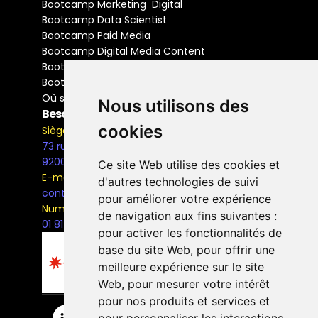
Bootcamp Marketing  Digital
Bootcamp Data Scientist
Bootcamp Paid Media
Bootcamp Digital Media Content
Bootcamp Social Media Manager
Bootcamp Buyer Media
Où se former
Nous utilisons des
Besoin d'information ?
cookies
Siège Social
73 rue Henri Barbusse,
92000, Nanterre
Ce site Web utilise des cookies et
E-mail
d'autres technologies de suivi
contact@the-bridge.fr
pour améliorer votre expérience
Numéro de téléphone
de navigation aux fins suivantes :
01 81 93 68 42
pour activer les fonctionnalités de
base du site Web
,
pour offrir une
meilleure expérience sur le site
Web
,
pour mesurer votre intérêt
pour nos produits et services et