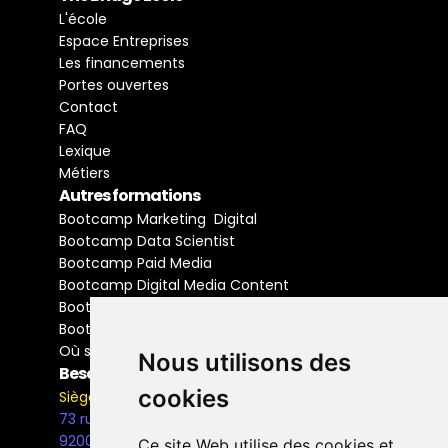
L'école
Espace Entreprises
Les financements
Portes ouvertes
Contact
FAQ
Lexique
Métiers
Autres formations
Bootcamp Marketing  Digital
Bootcamp Data Scientist
Bootcamp Paid Media
Bootcamp Digital Media Content
Bootcamp Social Media Manager
Bootcamp Buyer Media
Où se former
Nous utilisons des
Besoin d'information ?
cookies
Siège Social
73 rue Henri Barbusse,
92000, Nanterre
Ce site Web utilise des cookies et