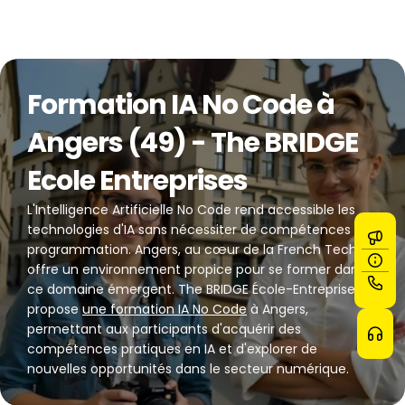
Formation IA No Code à 
Angers (49) - The BRIDGE 
Ecole Entreprises
L'Intelligence Artificielle No Code rend accessible les 
technologies d'IA sans nécessiter de compétences en 
programmation. Angers, au cœur de la French Tech, 
offre un environnement propice pour se former dans 
ce domaine émergent. The BRIDGE École-Entreprises 
propose 
une formation IA No Code
 à Angers, 
permettant aux participants d'acquérir des 
compétences pratiques en IA et d'explorer de 
nouvelles opportunités dans le secteur numérique.