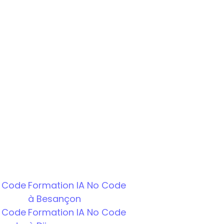
se.
nces clés.
ontactez-nous pour en savoir 
 Code 
Formation IA No Code 
à Besançon
 Code 
Formation IA No Code 