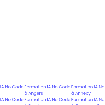
Suivi individuel et aide à la recherche d'entrepri
perts en IA No Code vous transmettent les compéte
mbreuses opportunités d'alternance et d'emploi. C
IA No Code 
Formation IA No Code 
Formation IA No
à Angers
à Annecy
IA No Code 
Formation IA No Code 
Formation IA No