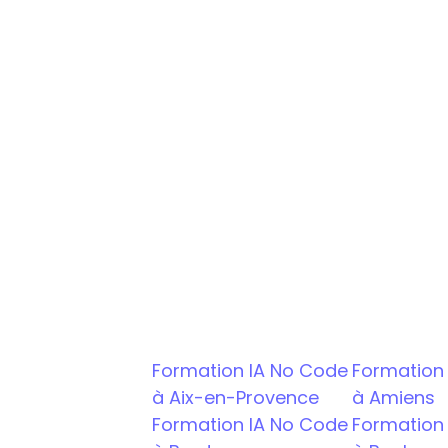
Accompagnement personnalisé : 
Formation de qualité : Des ex
Réseau de partenaires : De no
plus!
Formation IA No Code 
Formation 
à Aix-en-Provence
à Amiens
Formation IA No Code 
Formation 