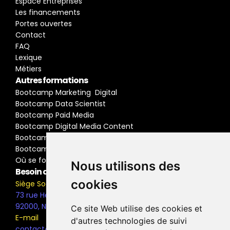
Espace Entreprises
Les financements
Portes ouvertes
Contact
FAQ
Lexique
Métiers
Autres formations
Bootcamp Marketing  Digital
Bootcamp Data Scientist
Bootcamp Paid Media
Bootcamp Digital Media Content
Bootcamp Social Media Manager
Bootcamp Buyer Media
Où se former
Nous utilisons des
Besoin d'information ?
cookies
Siège Social
73 rue Henri Barbusse,
92000, Nanterre
Ce site Web utilise des cookies et
E-mail
d'autres technologies de suivi
contact@the-bridge.fr