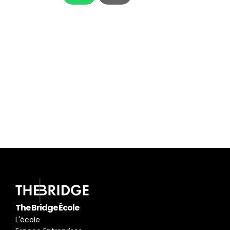
Besoin de plus 
d'informations ?
Je participe à la prochaine 
réunion d'information
pour connaitre les métiers du digital.
En savoir plus
The Bridge École
L'école