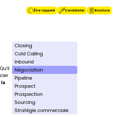
Être rappelé
Candidater
Brochure
Closing
Cold Calling
Inbound
u’il 
Négociation
ier 
Pipeline
la 
Prospect
Prospection
Sourcing
Stratégie commerciale