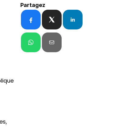
Partagez
lique 
s, 