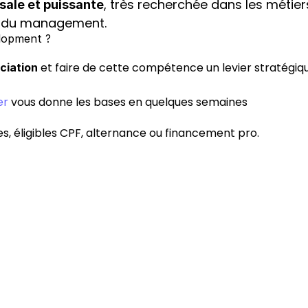
, très recherchée dans les métier
sale et puissante
si du management.
elopment ?
et faire de cette compétence un levier stratégiqu
ciation 
er
 vous donne les bases en quelques semaines
es, éligibles CPF, alternance ou financement pro.
Besoin de plus d'informations
prochaine 
réunion d'information
 pour connaitre les 