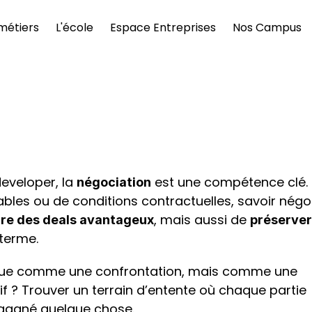
métiers
L'école
Espace Entreprises
Nos Campus
eveloper, la 
 est une compétence clé. Q
négociation
vrables ou de conditions contractuelles, savoir négoc
, mais aussi de 
re des deals avantageux
préserver 
 terme.
La négociation ne doit pas être vue comme une confrontation, mais comme une 
ctif ? Trouver un terrain d’entente où chaque partie 
 gagné quelque chose.