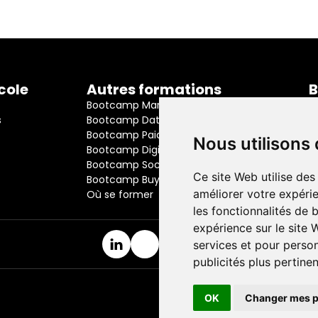
En savoir plus
cole
Autres formations
B
d
Bootcamp Marketing  Digital
s
Bootcamp Data Scientist
S
Bootcamp Paid Media
7
Nous utilisons
Bootcamp Digital Media Content
9
Bootcamp Social Media Manager
E
Ce site Web utilise des
Bootcamp Buyer Media
c
améliorer votre expérie
Où se former
N
les fonctionnalités de 
0
expérience sur le site
services et pour person
publicités plus pertine
Politique de co
OK
Changer mes p