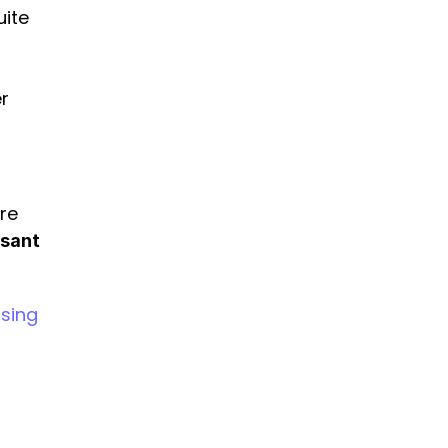
ite 
r 
re 
sant 
osing