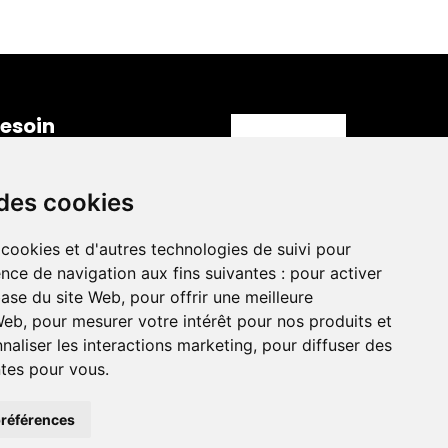
esoin 
'information ?
iège Social
3 rue Henri Barbusse,
 des cookies
2000, Nanterre
-mail
 cookies et d'autres technologies de suivi pour
ontact@the-bridge.fr
nce de navigation aux fins suivantes :
pour activer
uméro de téléphone
base du site Web
,
pour offrir une meilleure
1 81 93 68 42
 Web
,
pour mesurer votre intérêt pour nos produits et
naliser les interactions marketing
,
pour diffuser des
ntes pour vous
.
nfidentialité
Mentions légales
Révoquer les cookies
références