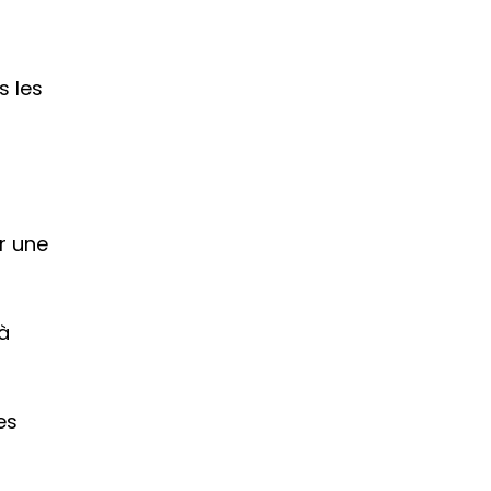
s les 
r une 
à 
s 