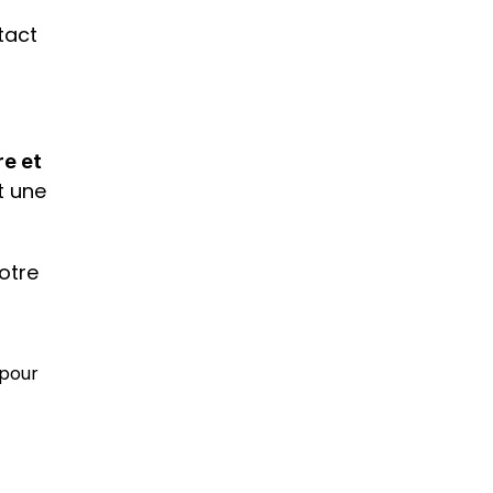
act 
e et 
. Ce n’est pas un simple envoi de masse ou un coup de fil au hasard, c’est une 
tre 
pour 