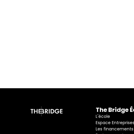
Je participe à la 
The Bridge É
L'école
Espace Entreprise
Les financements