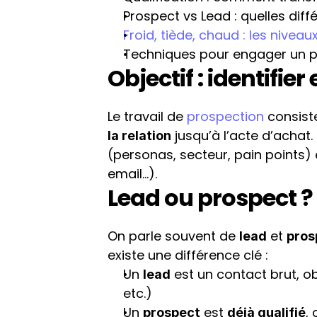
Prospect vs Lead : quelles diff
Froid, tiède, chaud : les nivea
Techniques pour engager un 
Objectif : identifie
Le travail de 
prospection
 consist
 jusqu’à l’acte d’acha
la relation
(personas, secteur, pain points) e
email…).
Lead ou prospect ?
On parle souvent de 
 et 
lead
pros
existe une différence clé :
Un 
 est un contact brut, o
lead
etc.)
Un 
 est 
,
prospect
déjà qualifié