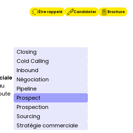
Être rappelé
Candidater
Brochure
Closing
Cold Calling
Inbound
ciale
Négociation
u 
Pipeline
oute 
Prospect
Prospection
Sourcing
Stratégie commerciale