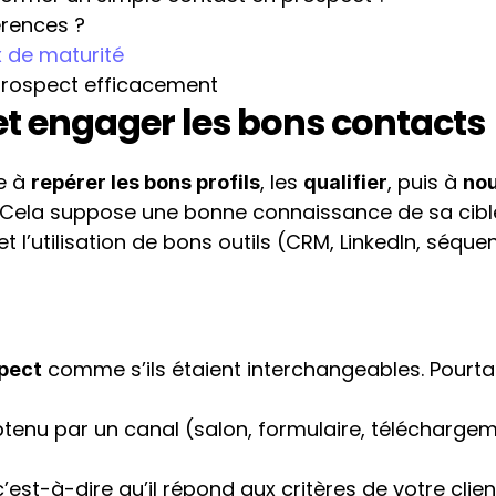
érences ?
ux de maturité
prospect efficacement
r et engager les bons contacts
e à 
, les 
, puis à 
repérer les bons profils
qualifier
nou
t. Cela suppose une bonne connaissance de sa cible
t l’utilisation de bons outils (CRM, LinkedIn, séque
 comme s’ils étaient interchangeables. Pourtant,
pect
btenu par un canal (salon, formulaire, téléchargeme
 c’est-à-dire qu’il répond aux critères de votre client