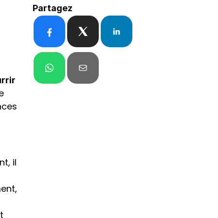
Partagez
rrir 
 
nces 
 il 
nt, 
 