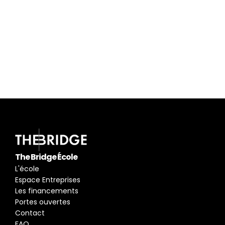
Besoin de plus 
d'informations ?
Je participe à la prochaine 
réunion d'information
pour connaitre les métiers du digital.
En savoir plus
The Bridge École
L'école
Espace Entreprises
Les financements
Portes ouvertes
Contact
FAQ