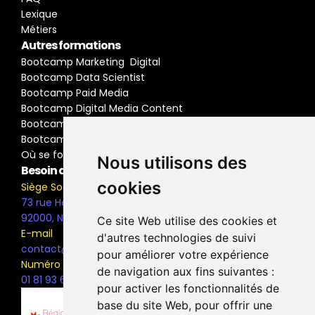
Lexique
Métiers
Autres formations
Bootcamp Marketing  Digital
Bootcamp Data Scientist
Bootcamp Paid Media
Bootcamp Digital Media Content
Bootcamp Social Media Manager
Bootcamp Buyer Media
Où se former
Nous utilisons des
Besoin d'information ?
cookies
Siège Social
73 rue Henri Barbusse,
92000, Nanterre
Ce site Web utilise des cookies et
E-mail
d'autres technologies de suivi
contact@the-bridge.fr
pour améliorer votre expérience
Numéro de téléphone
de navigation aux fins suivantes :
01 81 93 68 42
pour activer les fonctionnalités de
base du site Web
,
pour offrir une