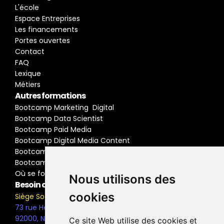
L'école
Espace Entreprises
Les financements
Portes ouvertes
Contact
FAQ
Lexique
Métiers
Autres formations
Bootcamp Marketing  Digital
Bootcamp Data Scientist
Bootcamp Paid Media
Bootcamp Digital Media Content
Bootcamp Social Media Manager
Bootcamp Buyer Media
Où se former
Nous utilisons des
Besoin d'information ?
cookies
Siège Social
73 rue Henri Barbusse,
92000, Nanterre
Ce site Web utilise des cookies et