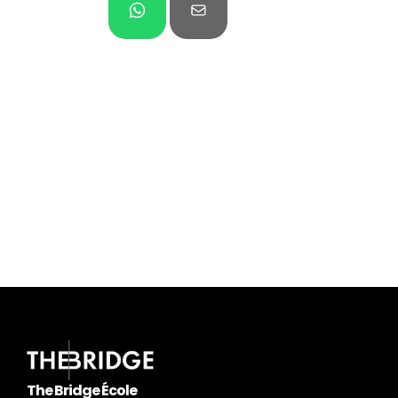
Besoin de plus 
d'informations ?
Je participe à la prochaine 
réunion d'information
pour connaitre les métiers du digital.
En savoir plus
The Bridge École