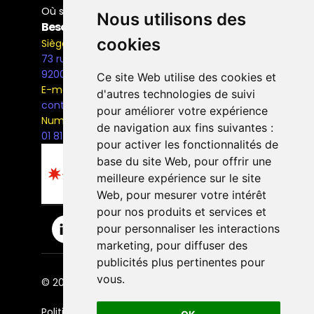
Où se former
Nous utilisons des
Besoin d'information ?
cookies
Siège Social
73 rue Henri Barbusse,
92000, Nanterre
Ce site Web utilise des cookies et
E-mail
d'autres technologies de suivi
contact@the-bridge.fr
pour améliorer votre expérience
Numéro de téléphone
de navigation aux fins suivantes :
01 81 93 68 42
pour activer les fonctionnalités de
base du site Web
,
pour offrir une
meilleure expérience sur le site
Web
,
pour mesurer votre intérêt
pour nos produits et services et
pour personnaliser les interactions
marketing
,
pour diffuser des
publicités plus pertinentes pour
vous
.
© 2026 The Bridge Ecole. | Tous droits réservés.
Politique de confidentialité