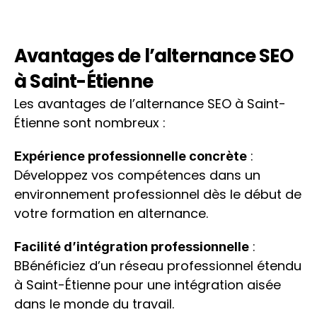
Étienne.
 : Une formation 
Une approche pratique
axée sur la mise en pratique avec des 
Avantages de l’alternance SEO 
projets concrets et un suivi personnalisé.
à Saint-Étienne
Les avantages de l’alternance SEO à Saint-
Étienne sont nombreux :
 : 
Expérience professionnelle concrète
Développez vos compétences dans un 
environnement professionnel dès le début de 
votre formation en alternance.
 : 
Facilité d’intégration professionnelle
BBénéficiez d’un réseau professionnel étendu 
à Saint-Étienne pour une intégration aisée 
dans le monde du travail.