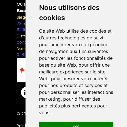
Où se former
Nous utilisons des
Besoin d'information ?
cookies
Siège Social
73 rue Henri Barbusse,
92000, Nanterre
Ce site Web utilise des cookies et
E-mail
d'autres technologies de suivi
contact@the-bridge.fr
pour améliorer votre expérience
Numéro de téléphone
de navigation aux fins suivantes :
01 81 93 68 42
pour activer les fonctionnalités de
base du site Web
,
pour offrir une
meilleure expérience sur le site
Web
,
pour mesurer votre intérêt
pour nos produits et services et
pour personnaliser les interactions
marketing
,
pour diffuser des
publicités plus pertinentes pour
vous
.
© 2026 The Bridge Ecole. | Tous droits réservés.
Politique de confidentialité
OK