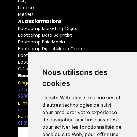
FAQ
Lexique
Métiers
Autres formations
Bootcamp Marketing  Digital
Bootcamp Data Scientist
Bootcamp Paid Media
Bootcamp Digital Media Content
Bootcamp Social Media Manager
Bootcamp Buyer Media
Où se former
Nous utilisons des
Besoin d'information ?
cookies
Siège Social
73 rue Henri Barbusse,
92000, Nanterre
Ce site Web utilise des cookies et
E-mail
d'autres technologies de suivi
contact@the-bridge.fr
pour améliorer votre expérience
Numéro de téléphone
de navigation aux fins suivantes :
01 81 93 68 42
pour activer les fonctionnalités de
base du site Web
,
pour offrir une