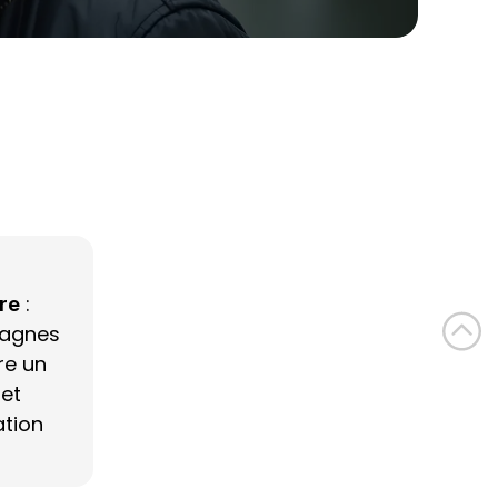
 : 
re
agnes 
e un 
t 
tion 