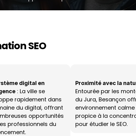
mation SEO
stème digital en 
Proximité avec la natu
 : La ville se 
Entourée par les mont
gence
oppe rapidement dans 
du Jura, Besançon offr
aine du digital, offrant 
environnement calme e
mbreuses opportunités 
propice à la concentra
les professionnels du 
pour étudier le SEO.
encement.