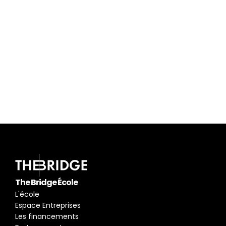
Besoin de plus 
d'informations ?
Je participe à la prochaine 
réunion d'information
pour connaitre les métiers du digital.
En savoir plus
The Bridge École
L'école
Espace Entreprises
Les financements