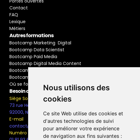
Portes ouvertes
Contact
FAQ
Lexique
Métiers
Autres formations
Bootcamp Marketing  Digital
Bootcamp Data Scientist
Bootcamp Paid Media
Bootcamp Digital Media Content
Bootcamp Social Media Manager
Bootcamp Buyer Media
Où se former
Nous utilisons des
Besoin d'information ?
cookies
Siège Social
73 rue Henri Barbusse,
92000, Nanterre
Ce site Web utilise des cookies et
E-mail
d'autres technologies de suivi
contact@the-bridge.fr
pour améliorer votre expérience
Numéro de téléphone
de navigation aux fins suivantes :
01 81 93 68 42