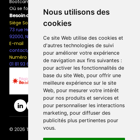
Bootcamp Buyer Media
Où se former
Nous utilisons des
Besoin d'information ?
cookies
Siège Social
73 rue Henri Barbusse,
92000, Nanterre
Ce site Web utilise des cookies et
E-mail
d'autres technologies de suivi
contact@the-bridge.fr
pour améliorer votre expérience
Numéro de téléphone
de navigation aux fins suivantes :
01 81 93 68 42
pour activer les fonctionnalités de
base du site Web
,
pour offrir une
meilleure expérience sur le site
Web
,
pour mesurer votre intérêt
pour nos produits et services et
pour personnaliser les interactions
marketing
,
pour diffuser des
publicités plus pertinentes pour
vous
.
© 2026 The Bridge Ecole. | Tous droits réservés.