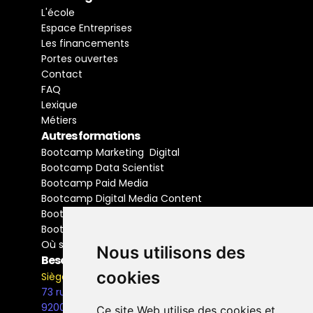
L'école
Espace Entreprises
Les financements
Portes ouvertes
Contact
FAQ
Lexique
Métiers
Autres formations
Bootcamp Marketing  Digital
Bootcamp Data Scientist
Bootcamp Paid Media
Bootcamp Digital Media Content
Bootcamp Social Media Manager
Bootcamp Buyer Media
Où se former
Nous utilisons des
Besoin d'information ?
cookies
Siège Social
73 rue Henri Barbusse,
92000, Nanterre
Ce site Web utilise des cookies et