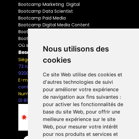
Bootcamp Marketing  Digital
Bootcamp Data Scientist
Bootcamp Paid Media
Bootcamp Digital Media Content
Bootcamp Social Media Manager
Bootcamp Buyer Media
Où se former
Nous utilisons des
Besoin d'information ?
cookies
Siège Social
73 rue Henri Barbusse,
92000, Nanterre
Ce site Web utilise des cookies et
E-mail
d'autres technologies de suivi
contact@the-bridge.fr
pour améliorer votre expérience
Numéro de téléphone
de navigation aux fins suivantes :
01 81 93 68 42
pour activer les fonctionnalités de
base du site Web
,
pour offrir une
meilleure expérience sur le site
Web
,
pour mesurer votre intérêt
pour nos produits et services et