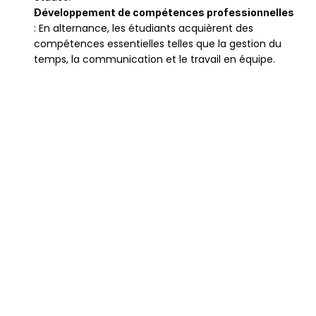
Développement de compétences professionnelles
: En alternance, les étudiants acquièrent des 
compétences essentielles telles que la gestion du 
temps, la communication et le travail en équipe.
 Une école de 
Réputation d’excellence :
renom pour la qualité de ses 
programmes et son engagement envers 
l’employabilité des étudiants. The BRIDGE 