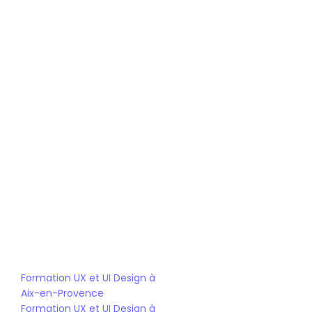
Bootcamp UX/UI design
Bachelor UX/UI design
Mastère UX/UI design
Formation UX et UI Design à 
Aix-en-Provence
Formation UX et UI Design à 