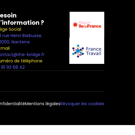
esoin 
'information ?
iège Social
3 rue Henri Barbusse,
2000, Nanterre
-mail
ontact@the-bridge.fr
uméro de téléphone
1 81 93 68 42
nfidentialité
Mentions légales
Révoquer les cookies