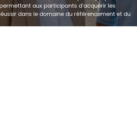
permettant aux participants d’acquérir les 
ussir dans le domaine du référencement et du 
 SEO et à ses fondamentaux pour une compréhens
misation on-page pour une meilleure visibilité su