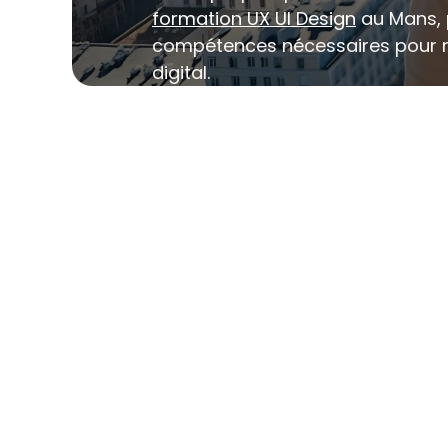
formation UX UI Design
 au Mans, 
compétences nécessaires pour ré
digital.
Une introduction complète au
référencement
Les techniques avancées d’opti