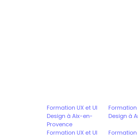
Bootcamp UX/UI design
Bachelor UX/UI design
Mastère UX/UI design
Formation UX et UI 
Formation U
Design à Aix-en-
Design à 
Provence
Formation UX et UI 
Formation U