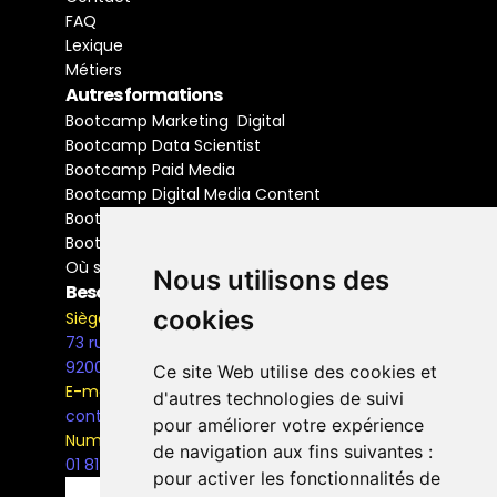
FAQ
Lexique
Métiers
Autres formations
Bootcamp Marketing  Digital
Bootcamp Data Scientist
Bootcamp Paid Media
Bootcamp Digital Media Content
Bootcamp Social Media Manager
Bootcamp Buyer Media
Où se former
Nous utilisons des
Besoin d'information ?
cookies
Siège Social
73 rue Henri Barbusse,
92000, Nanterre
Ce site Web utilise des cookies et
E-mail
d'autres technologies de suivi
contact@the-bridge.fr
pour améliorer votre expérience
Numéro de téléphone
de navigation aux fins suivantes :
01 81 93 68 42
pour activer les fonctionnalités de