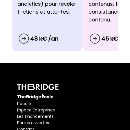
analytics) pour révéler 
contenus, ton, 
frictions et attentes.
consistance de 
contenu.
48 k€ /an
45 k€ /an
The Bridge École
L'école
Espace Entreprises
Les financements
Portes ouvertes
Contact