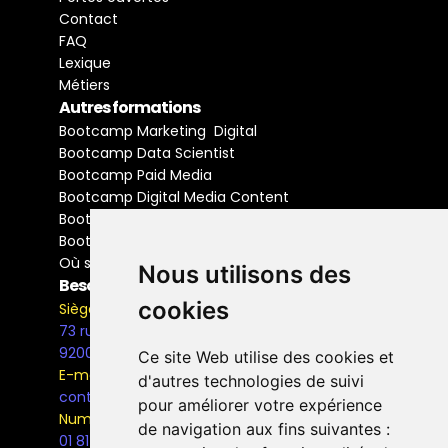
Contact
FAQ
Lexique
Métiers
Autres formations
Bootcamp Marketing  Digital
Bootcamp Data Scientist
Bootcamp Paid Media
Bootcamp Digital Media Content
Bootcamp Social Media Manager
Bootcamp Buyer Media
Où se former
Nous utilisons des
Besoin d'information ?
cookies
Siège Social
73 rue Henri Barbusse,
92000, Nanterre
Ce site Web utilise des cookies et
E-mail
d'autres technologies de suivi
contact@the-bridge.fr
pour améliorer votre expérience
Numéro de téléphone
de navigation aux fins suivantes :
01 81 93 68 42