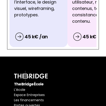
l’interface, le design 
utilisateur, micr
visuel, wireframing, 
contenus, ton, 
prototypes.
consistance de 
contenu.
45 k€ /an
45 k€ /an
The Bridge École
L'école
Espace Entreprises
Les financements
Portes ouvertes