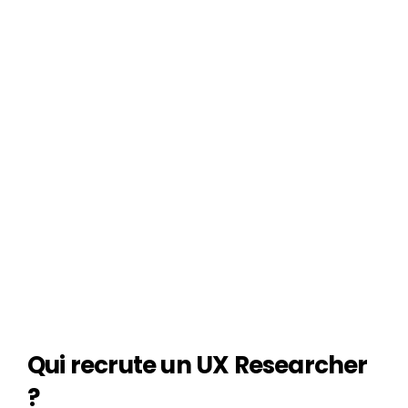
Financer sa formation UX 
Researcher
Je découvre comment financer ma formation
Qui recrute un UX Researcher 
?