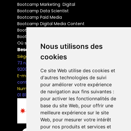
Bootcamp Marketing  Digital
Bootcamp Data Scientist
Bootcamp Paid Media
Bootcamp Digital Media Content
Bootcamp Social Media Manager
Bootcamp Buyer Media
Où se former
Nous utilisons des
Besoin d'information ?
cookies
Siège Social
73 rue Henri Barbusse,
92000, Nanterre
Ce site Web utilise des cookies et
E-mail
d'autres technologies de suivi
contact@the-bridge.fr
pour améliorer votre expérience
Numéro de téléphone
de navigation aux fins suivantes :
01 81 93 68 42
pour activer les fonctionnalités de
base du site Web
,
pour offrir une
meilleure expérience sur le site
Web
,
pour mesurer votre intérêt
pour nos produits et services et