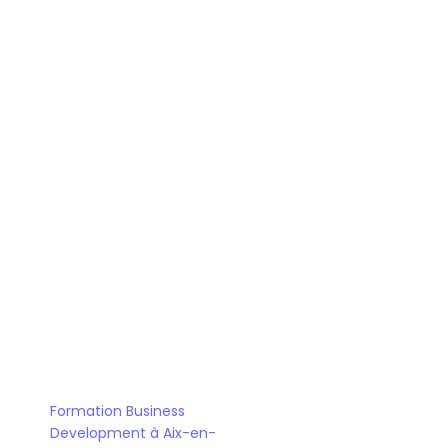
combinez formation et 
Alternance : 
immersion en entreprise.
un format flexible 
Formation en ligne : 
avec un accompagnement 
personnalisé.
Bootcamp Business Development
Formation Business 
Development à Aix-en-