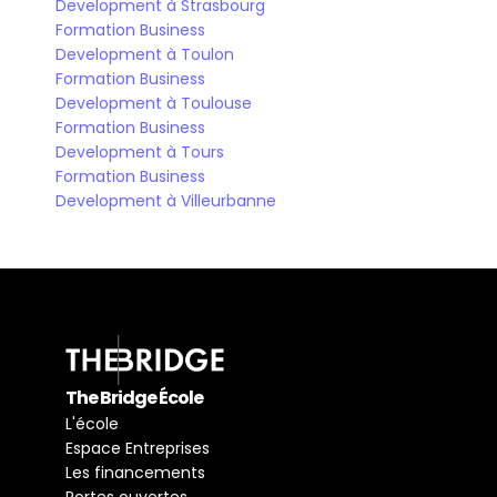
Development à Strasbourg
Formation Business 
Development à Toulon
Formation Business 
Development à Toulouse
Formation Business 
Development à Tours
Formation Business 
Development à Villeurbanne
The Bridge École
L'école
Espace Entreprises
Les financements