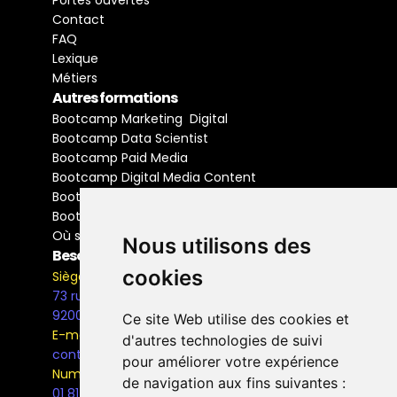
Portes ouvertes
Contact
FAQ
Lexique
Métiers
Autres formations
Bootcamp Marketing  Digital
Bootcamp Data Scientist
Bootcamp Paid Media
Bootcamp Digital Media Content
Bootcamp Social Media Manager
Bootcamp Buyer Media
Où se former
Nous utilisons des
Besoin d'information ?
cookies
Siège Social
73 rue Henri Barbusse,
92000, Nanterre
Ce site Web utilise des cookies et
E-mail
d'autres technologies de suivi
contact@the-bridge.fr
pour améliorer votre expérience
Numéro de téléphone
de navigation aux fins suivantes :
01 81 93 68 42