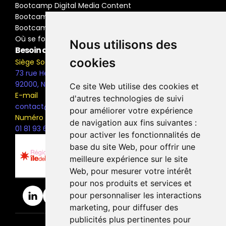
Bootcamp Digital Media Content
Bootcamp Social Media Manager
Bootcamp Buyer Media
Où se former
Nous utilisons des
Besoin d'information ?
cookies
Siège Social
73 rue Henri Barbusse,
92000, Nanterre
Ce site Web utilise des cookies et
E-mail
d'autres technologies de suivi
contact@the-bridge.fr
pour améliorer votre expérience
Numéro de téléphone
de navigation aux fins suivantes :
01 81 93 68 42
pour activer les fonctionnalités de
base du site Web
,
pour offrir une
meilleure expérience sur le site
Web
,
pour mesurer votre intérêt
pour nos produits et services et
pour personnaliser les interactions
marketing
,
pour diffuser des
publicités plus pertinentes pour