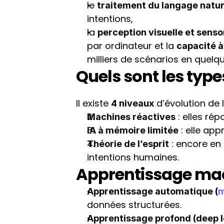
le 
traitement du langage natur
intentions,
la 
perception visuelle et sensor
par ordinateur et la 
capacité 
milliers de scénarios en quel
Quels sont les types
Il existe 
 d’évolution de l’
4 niveaux
 : elles ré
Machines réactives
 : elle ap
IA à mémoire limitée
 : encore en
Théorie de l’esprit
intentions humaines.
Apprentissage mac
Apprentissage automatique (
m
données structurées.
Apprentissage profond (deep l