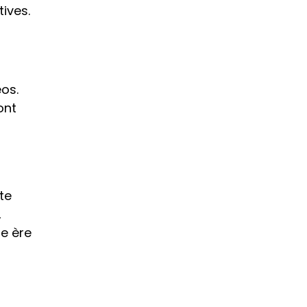
ives.
os. 
nt 
e 
 
e ère 