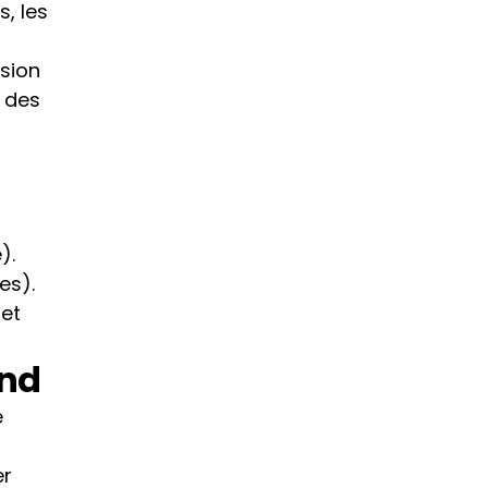
, les 
sion 
 des 
).
es).
et 
ond
 
r 