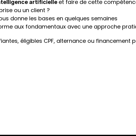
et faire de cette compétence
telligence artificielle 
rise ou un client ?
vous donne les bases en quelques semaines
forme aux fondamentaux avec une approche prat
iantes, éligibles CPF, alternance ou financement p
Besoin de plus d'informations
prochaine 
réunion d'information
 pour connaitre les 
En savoir plus