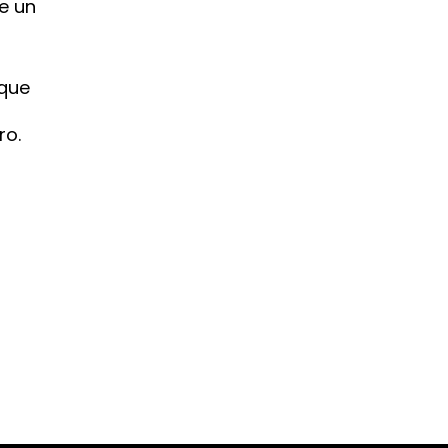
 un 
ique
ro.
 ?
métiers du digital.