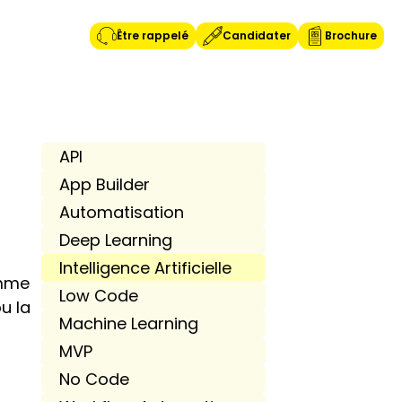
Être rappelé
Candidater
Brochure
API
App Builder
Automatisation
Deep Learning
Intelligence Artificielle
mme 
Low Code
 la 
Machine Learning
MVP
No Code