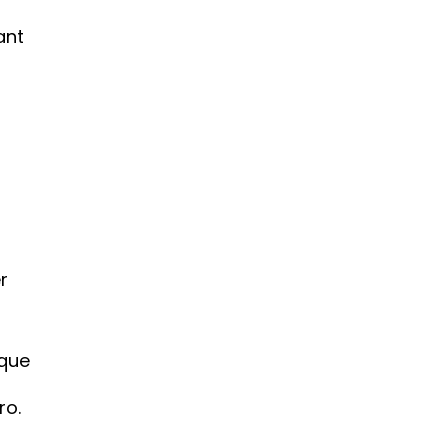
nt 
 
ique
ro.