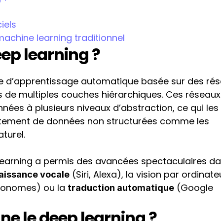
iels
achine learning traditionnel
eep learning ?
e d’apprentissage automatique basée sur des rés
e multiples couches hiérarchiques. Ces réseaux 
ées à plusieurs niveaux d’abstraction, ce qui les 
itement de données non structurées comme les 
turel.
learning a permis des avancées spectaculaires da
 (Siri, Alexa), la vision par ordinateu
aissance vocale
tonomes) ou la 
 (Google 
traduction automatique
e le deep learning ?