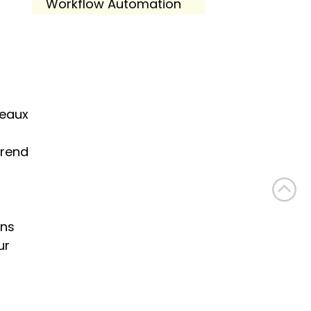
Workflow Automation
eaux 
rend 
ns 
r 