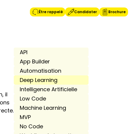
Être rappelé
Candidater
Brochure
API
App Builder
Automatisation
Deep Learning
Intelligence Artificielle
il 
Low Code
ons 
Machine Learning
recte.
MVP
No Code