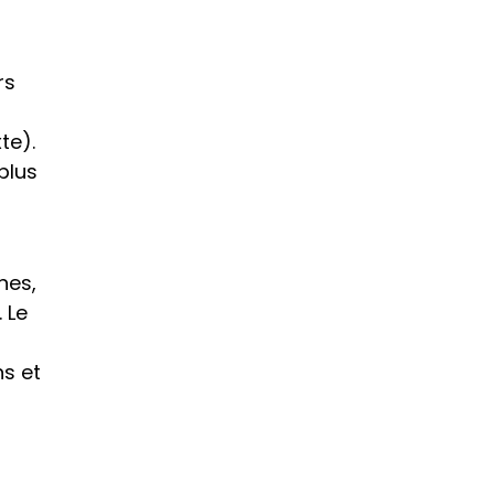
s 
te).
lus 
es, 
Le 
s et 