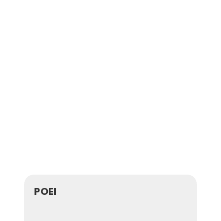
Vous souhaitez financer votre 
formation ?
Je m’informe sur le financement 
POEI