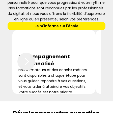
personnalisé pour que vous progressiez à votre rythme. 
Nos formations sont reconnues par les professionnels 
du digital, et nous vous offrons la flexibilité d’apprendre 
en ligne ou en présentiel, selon vos préférences.
Je m'informe sur l'école
Accompagnement 
For
personnalisé
Que v
vous, 
Nos formateurs et des coachs métiers 
emplo
sont disponibles à chaque étape pour 
flexib
vous guider, répondre à vos questions, 
contin
et vous aider à atteindre vos objectifs. 
Votre succès est notre priorité.