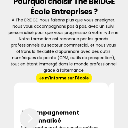
Pourquoi choisir The BRIDGE
École Entreprises ?
À The BRIDGE, nous faisons plus que vous enseigner. 
Nous vous accompagnons pas à pas, avec un suivi 
personnalisé pour que vous progressiez à votre rythme. 
Notre formation est reconnue par les grands 
professionnels du secteur commercial, et nous vous 
offrons la flexibilité d’apprendre avec des outils 
numériques de pointe (CRM, outils de prospection), 
tout en étant immergé dans le monde professionnel 
grâce à l’alternance.
Je m'informe sur l'école
Accompagnement 
For
personnalisé
Que v
vous, 
Nos formateurs et des coachs métiers 