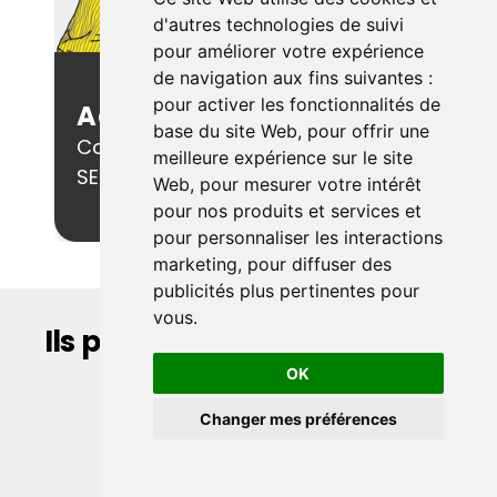
d'autres technologies de suivi
pour améliorer votre expérience
de navigation aux fins suivantes :
pour activer les fonctionnalités de
Adnane
BENTALEB
base du site Web
,
pour offrir une
Coach & directeur du programme
meilleure expérience sur le site
SEO
Web
,
pour mesurer votre intérêt
pour nos produits et services et
pour personnaliser les interactions
marketing
,
pour diffuser des
publicités plus pertinentes pour
vous
.
Ils partagent leur expérience
OK
Changer mes préférences
Sarha BOUMARAF
Consultant SEO
U
Mon p