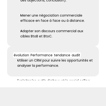
des objections, conclusion).
Mener une négociation commerciale 
efficace en face à face ou à distance.
Adapter son discours commercial aux 
cibles BtoB et BtoC.
évolution
Performance
tendance
audit
Utiliser un CRM pour suivre les opportunités et 
analyser la performance.
Exploiter les outils digitaux et le social selling 
pour générer des leads.
Mesurer et analyser les indicateurs clés de 
performance (KPI) commerciaux.