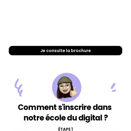
techniques de vente en BtoB et BtoC.
 Gérer 
Relation Client Omnicanale :
l'expérience client sur l'ensemble des 
points de contact.
 Exploiter les outils CRM et 
Digitalisation :
les réseaux sociaux pour booster la 
performance.
Je consulte la brochure
 Analyser les KPI et 
Pilotage d'activité :
les résultats pour orienter la stratégie 
commerciale.
Comment s'inscrire dans 
notre école du digital ?
ÉTAPE 1