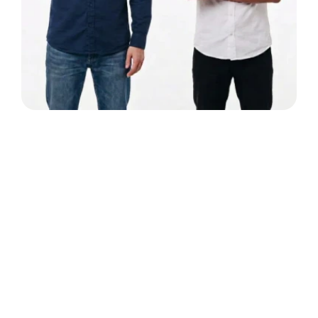
Prospection et développement :
Apprendre à cibler et développer un 
portefeuille client.
 Maîtriser les 
Négociation Commerciale :